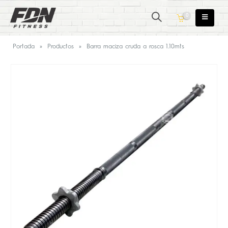
0
Portada
»
Productos
»
Barra maciza cruda a rosca 1.10mts