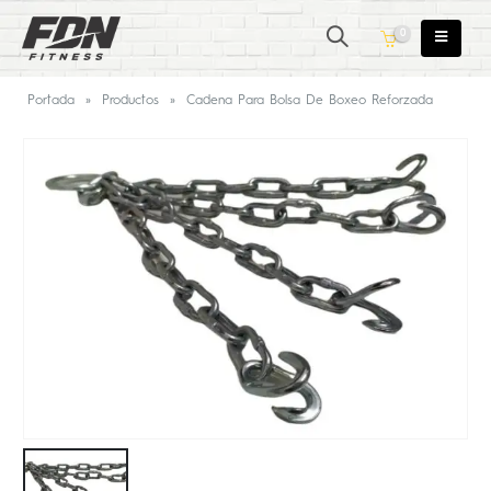
0
Portada
»
Productos
»
Cadena Para Bolsa De Boxeo Reforzada