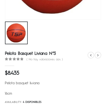
Pelota Basquet Liviana N°3
( No hay valoraciones aún. )
0
out of 5
$
8.435
Pelota basquet liviana
16cm
AVAILABILITY:
4 DISPONIBLES