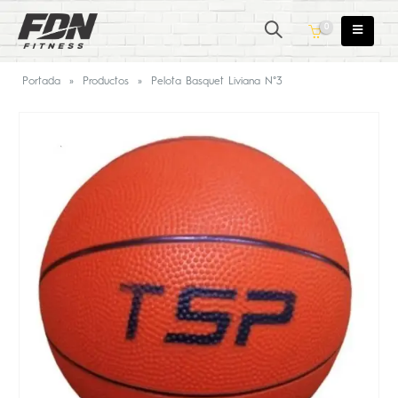
0
Portada
»
Productos
»
Pelota Basquet Liviana N°3