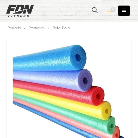
0
Portada
»
Productos
»
Flota Flota