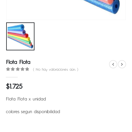
Flota Flota
( No hay valoraciones aún. )
0
out of 5
$
1.725
Flota Flota x unidad
colores segun disponibilidad